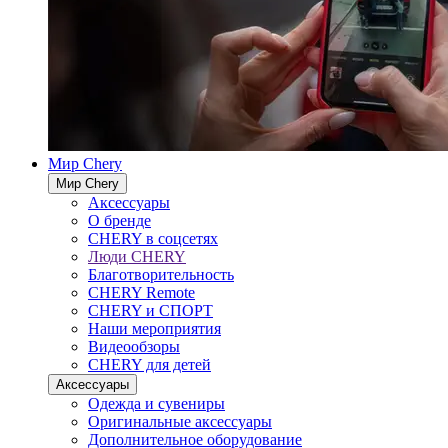
Мир Chery
Мир Chery
Аксессуары
О бренде
CHERY в соцсетях
Люди CHERY
Благотворительность
CHERY Remote
CHERY и СПОРТ
Наши мероприятия
Видеообзоры
CHERY для детей
Аксессуары
Одежда и сувениры
Оригинальные аксессуары
Дополнительное оборудование