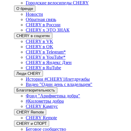
Городские велосипеды CHERY
О бренде
Новости
Обратная связь
CHERY в России
CHERY x ЭТО ЗНАК
CHERY в соцсетях
CHERY в VK
CHERY в OK
CHERY в Telegram*
CHERY в YouTube*
CHERY в Яндекс Дзен
CHERY в RuTube
Люди CHERY
Истории #CHERY18летдружбы
Видео "Один день с владельцем"
Благотворительность
Фонд "Арифметика добра"
#Километры добра
CHERY Кампус
CHERY Remote
CHERY Remote
CHERY и СПОРТ
Беговое сообщество