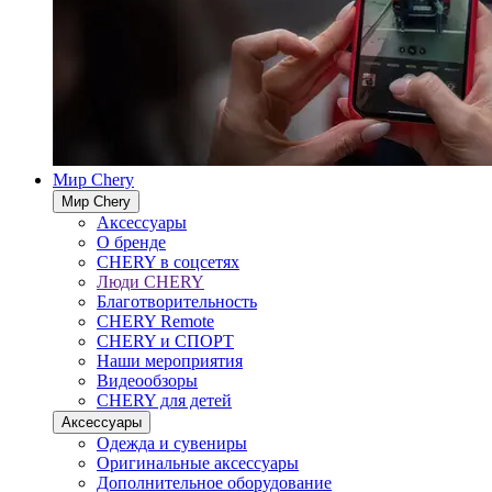
Мир Chery
Мир Chery
Аксессуары
О бренде
CHERY в соцсетях
Люди CHERY
Благотворительность
CHERY Remote
CHERY и СПОРТ
Наши мероприятия
Видеообзоры
CHERY для детей
Аксессуары
Одежда и сувениры
Оригинальные аксессуары
Дополнительное оборудование