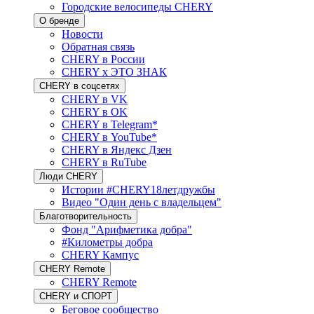
Городские велосипеды CHERY
О бренде
Новости
Обратная связь
CHERY в России
CHERY x ЭТО ЗНАК
CHERY в соцсетях
CHERY в VK
CHERY в OK
CHERY в Telegram*
CHERY в YouTube*
CHERY в Яндекс Дзен
CHERY в RuTube
Люди CHERY
Истории #CHERY18летдружбы
Видео "Один день с владельцем"
Благотворительность
Фонд "Арифметика добра"
#Километры добра
CHERY Кампус
CHERY Remote
CHERY Remote
CHERY и СПОРТ
Беговое сообщество