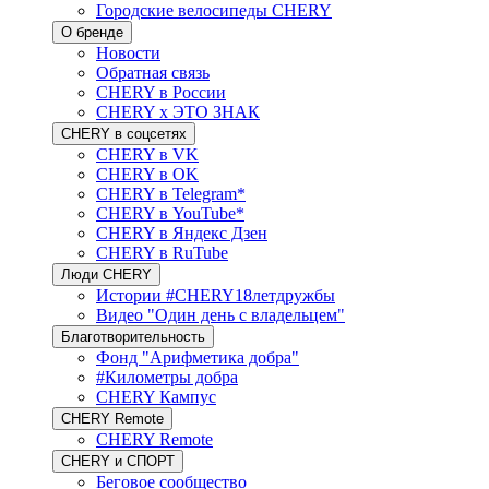
Городские велосипеды CHERY
О бренде
Новости
Обратная связь
CHERY в России
CHERY x ЭТО ЗНАК
CHERY в соцсетях
CHERY в VK
CHERY в OK
CHERY в Telegram*
CHERY в YouTube*
CHERY в Яндекс Дзен
CHERY в RuTube
Люди CHERY
Истории #CHERY18летдружбы
Видео "Один день с владельцем"
Благотворительность
Фонд "Арифметика добра"
#Километры добра
CHERY Кампус
CHERY Remote
CHERY Remote
CHERY и СПОРТ
Беговое сообщество