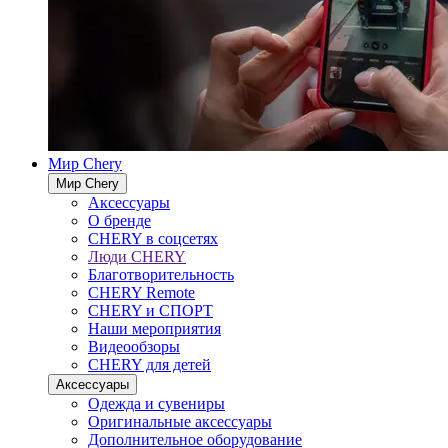
Мир Chery
Мир Chery
Аксессуары
О бренде
CHERY в соцсетях
Люди CHERY
Благотворительность
CHERY Remote
CHERY и СПОРТ
Наши мероприятия
Видеообзоры
CHERY для детей
Аксессуары
Одежда и сувениры
Оригинальные аксессуары
Дополнительное оборудование