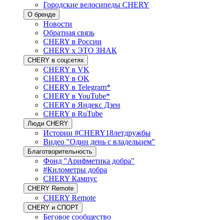
Городские велосипеды CHERY
О бренде
Новости
Обратная связь
CHERY в России
CHERY x ЭТО ЗНАК
CHERY в соцсетях
CHERY в VK
CHERY в OK
CHERY в Telegram*
CHERY в YouTube*
CHERY в Яндекс Дзен
CHERY в RuTube
Люди CHERY
Истории #CHERY18летдружбы
Видео "Один день с владельцем"
Благотворительность
Фонд "Арифметика добра"
#Километры добра
CHERY Кампус
CHERY Remote
CHERY Remote
CHERY и СПОРТ
Беговое сообщество