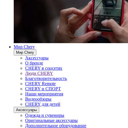
Мир Chery
Мир Chery
Аксессуары
О бренде
CHERY в соцсетях
Люди CHERY
Благотворительность
CHERY Remote
CHERY и СПОРТ
Наши мероприятия
Видеообзоры
CHERY для детей
Аксессуары
Одежда и сувениры
Оригинальные аксессуары
Дополнительное оборудование