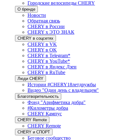
Городские велосипеды CHERY
О бренде
Новости
Обратная связь
CHERY в России
CHERY x ЭТО ЗНАК
CHERY в соцсетях
CHERY в VK
CHERY в OK
CHERY в Telegram*
CHERY в YouTube*
CHERY в Яндекс Дзен
CHERY в RuTube
Люди CHERY
Истории #CHERY18летдружбы
Видео "Один день с владельцем"
Благотворительность
Фонд "Арифметика добра"
#Километры добра
CHERY Кампус
CHERY Remote
CHERY Remote
CHERY и СПОРТ
Беговое сообщество