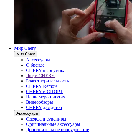
Мир Chery
Мир Chery
Аксессуары
О бренде
CHERY в соцсетях
Люди CHERY
Благотворительность
CHERY Remote
CHERY и СПОРТ
Наши мероприятия
Видеообзоры
CHERY для детей
Аксессуары
Одежда и сувениры
Оригинальные аксессуары
Дополнительное оборудование