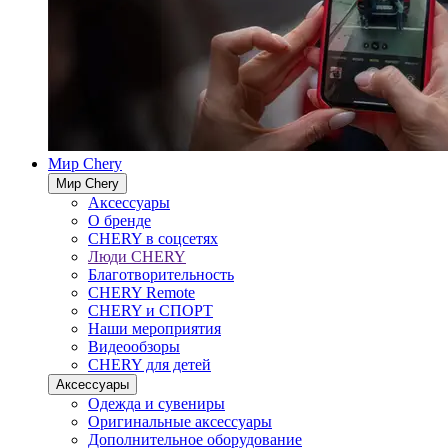
Мир Chery
Мир Chery
Аксессуары
О бренде
CHERY в соцсетях
Люди CHERY
Благотворительность
CHERY Remote
CHERY и СПОРТ
Наши мероприятия
Видеообзоры
CHERY для детей
Аксессуары
Одежда и сувениры
Оригинальные аксессуары
Дополнительное оборудование