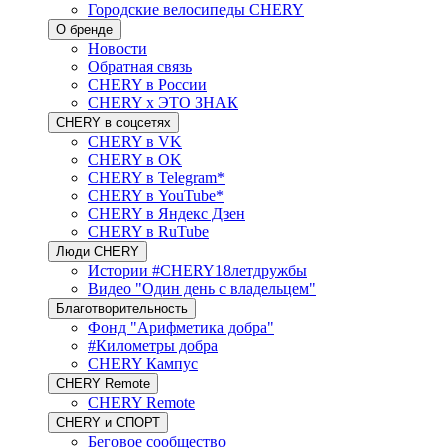
Городские велосипеды CHERY
О бренде
Новости
Обратная связь
CHERY в России
CHERY x ЭТО ЗНАК
CHERY в соцсетях
CHERY в VK
CHERY в OK
CHERY в Telegram*
CHERY в YouTube*
CHERY в Яндекс Дзен
CHERY в RuTube
Люди CHERY
Истории #CHERY18летдружбы
Видео "Один день с владельцем"
Благотворительность
Фонд "Арифметика добра"
#Километры добра
CHERY Кампус
CHERY Remote
CHERY Remote
CHERY и СПОРТ
Беговое сообщество