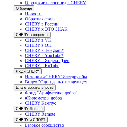
Городские велосипеды CHERY
О бренде
Новости
Обратная связь
CHERY в России
CHERY x ЭТО ЗНАК
CHERY в соцсетях
CHERY в VK
CHERY в OK
CHERY в Telegram*
CHERY в YouTube*
CHERY в Яндекс Дзен
CHERY в RuTube
Люди CHERY
Истории #CHERY18летдружбы
Видео "Один день с владельцем"
Благотворительность
Фонд "Арифметика добра"
#Километры добра
CHERY Кампус
CHERY Remote
CHERY Remote
CHERY и СПОРТ
Беговое сообщество