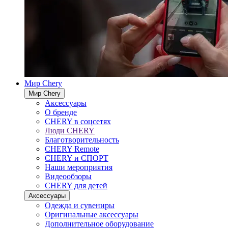
Мир Chery
Мир Chery
Аксессуары
О бренде
CHERY в соцсетях
Люди CHERY
Благотворительность
CHERY Remote
CHERY и СПОРТ
Наши мероприятия
Видеообзоры
CHERY для детей
Аксессуары
Одежда и сувениры
Оригинальные аксессуары
Дополнительное оборудование