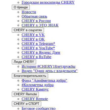
Городские велосипеды CHERY
О бренде
Новости
Обратная связь
CHERY в России
CHERY x ЭТО ЗНАК
CHERY в соцсетях
CHERY в VK
CHERY в OK
CHERY в Telegram*
CHERY в YouTube*
CHERY в Яндекс Дзен
CHERY в RuTube
Люди CHERY
Истории #CHERY18летдружбы
Видео "Один день с владельцем"
Благотворительность
Фонд "Арифметика добра"
#Километры добра
CHERY Кампус
CHERY Remote
CHERY Remote
CHERY и СПОРТ
Беговое сообщество