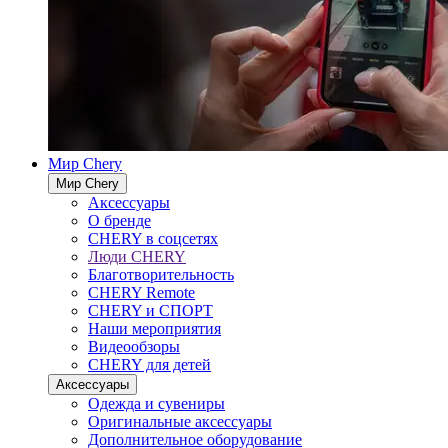
Мир Chery
Мир Chery
Аксессуары
О бренде
CHERY в соцсетях
Люди CHERY
Благотворительность
CHERY Remote
CHERY и СПОРТ
Наши мероприятия
Видеообзоры
CHERY для детей
Аксессуары
Одежда и сувениры
Оригинальные аксессуары
Дополнительное оборудование