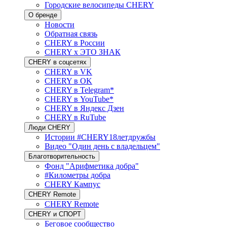
Городские велосипеды CHERY
О бренде
Новости
Обратная связь
CHERY в России
CHERY x ЭТО ЗНАК
CHERY в соцсетях
CHERY в VK
CHERY в OK
CHERY в Telegram*
CHERY в YouTube*
CHERY в Яндекс Дзен
CHERY в RuTube
Люди CHERY
Истории #CHERY18летдружбы
Видео "Один день с владельцем"
Благотворительность
Фонд "Арифметика добра"
#Километры добра
CHERY Кампус
CHERY Remote
CHERY Remote
CHERY и СПОРТ
Беговое сообщество