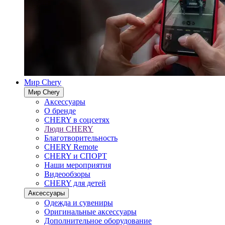
Мир Chery
Мир Chery
Аксессуары
О бренде
CHERY в соцсетях
Люди CHERY
Благотворительность
CHERY Remote
CHERY и СПОРТ
Наши мероприятия
Видеообзоры
CHERY для детей
Аксессуары
Одежда и сувениры
Оригинальные аксессуары
Дополнительное оборудование