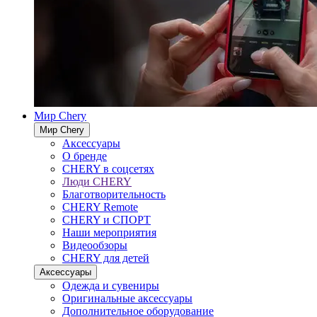
Мир Chery
Мир Chery
Аксессуары
О бренде
CHERY в соцсетях
Люди CHERY
Благотворительность
CHERY Remote
CHERY и СПОРТ
Наши мероприятия
Видеообзоры
CHERY для детей
Аксессуары
Одежда и сувениры
Оригинальные аксессуары
Дополнительное оборудование