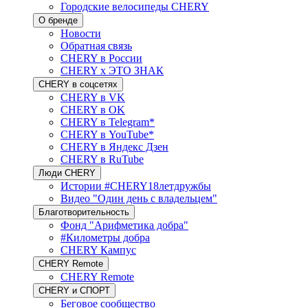
Городские велосипеды CHERY
О бренде
Новости
Обратная связь
CHERY в России
CHERY x ЭТО ЗНАК
CHERY в соцсетях
CHERY в VK
CHERY в OK
CHERY в Telegram*
CHERY в YouTube*
CHERY в Яндекс Дзен
CHERY в RuTube
Люди CHERY
Истории #CHERY18летдружбы
Видео "Один день с владельцем"
Благотворительность
Фонд "Арифметика добра"
#Километры добра
CHERY Кампус
CHERY Remote
CHERY Remote
CHERY и СПОРТ
Беговое сообщество