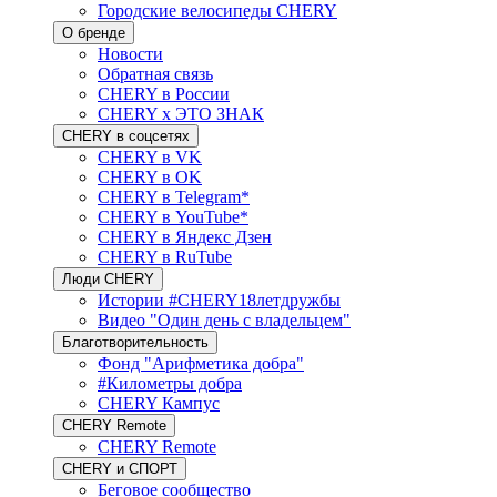
Городские велосипеды CHERY
О бренде
Новости
Обратная связь
CHERY в России
CHERY x ЭТО ЗНАК
CHERY в соцсетях
CHERY в VK
CHERY в OK
CHERY в Telegram*
CHERY в YouTube*
CHERY в Яндекс Дзен
CHERY в RuTube
Люди CHERY
Истории #CHERY18летдружбы
Видео "Один день с владельцем"
Благотворительность
Фонд "Арифметика добра"
#Километры добра
CHERY Кампус
CHERY Remote
CHERY Remote
CHERY и СПОРТ
Беговое сообщество