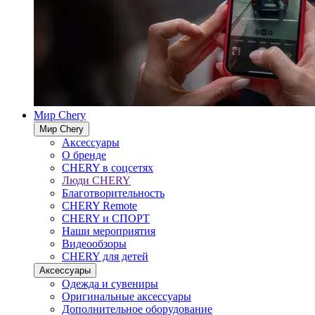
Мир Chery
Мир Chery
Аксессуары
О бренде
CHERY в соцсетях
Люди CHERY
Благотворительность
CHERY Remote
CHERY и СПОРТ
Наши мероприятия
Видеообзоры
CHERY для детей
Аксессуары
Одежда и сувениры
Оригинальные аксессуары
Дополнительное оборудование