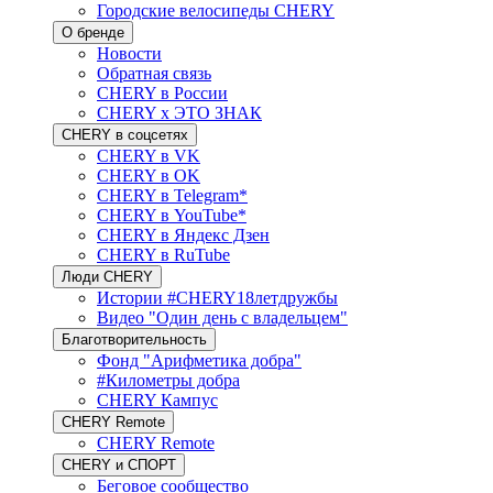
Городские велосипеды CHERY
О бренде
Новости
Обратная связь
CHERY в России
CHERY x ЭТО ЗНАК
CHERY в соцсетях
CHERY в VK
CHERY в OK
CHERY в Telegram*
CHERY в YouTube*
CHERY в Яндекс Дзен
CHERY в RuTube
Люди CHERY
Истории #CHERY18летдружбы
Видео "Один день с владельцем"
Благотворительность
Фонд "Арифметика добра"
#Километры добра
CHERY Кампус
CHERY Remote
CHERY Remote
CHERY и СПОРТ
Беговое сообщество