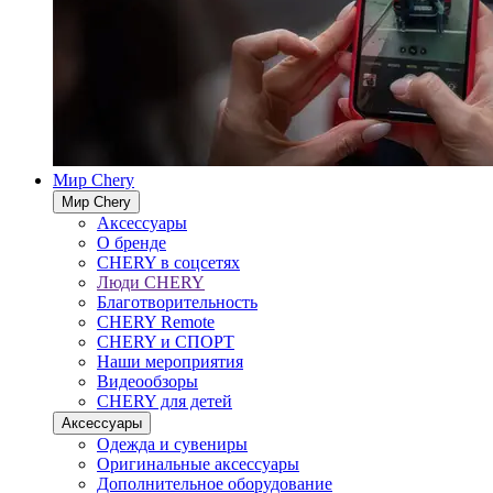
Мир Chery
Мир Chery
Аксессуары
О бренде
CHERY в соцсетях
Люди CHERY
Благотворительность
CHERY Remote
CHERY и СПОРТ
Наши мероприятия
Видеообзоры
CHERY для детей
Аксессуары
Одежда и сувениры
Оригинальные аксессуары
Дополнительное оборудование