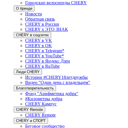
Городские велосипеды CHERY
О бренде
Новости
Обратная связь
CHERY в России
CHERY x ЭТО ЗНАК
CHERY в соцсетях
CHERY в VK
CHERY в OK
CHERY в Telegram*
CHERY в YouTube*
CHERY в Яндекс Дзен
CHERY в RuTube
Люди CHERY
Истории #CHERY18летдружбы
Видео "Один день с владельцем"
Благотворительность
Фонд "Арифметика добра"
#Километры добра
CHERY Кампус
CHERY Remote
CHERY Remote
CHERY и СПОРТ
Беговое сообщество