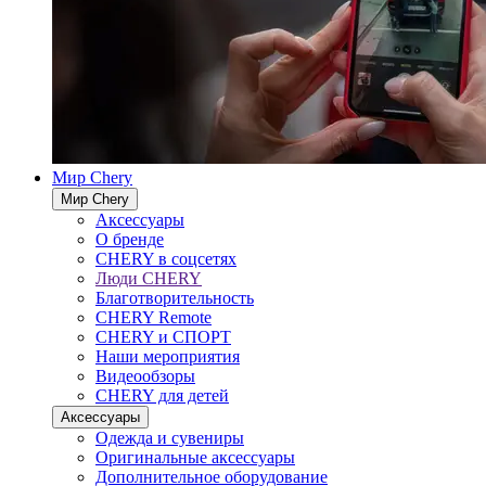
Мир Chery
Мир Chery
Аксессуары
О бренде
CHERY в соцсетях
Люди CHERY
Благотворительность
CHERY Remote
CHERY и СПОРТ
Наши мероприятия
Видеообзоры
CHERY для детей
Аксессуары
Одежда и сувениры
Оригинальные аксессуары
Дополнительное оборудование