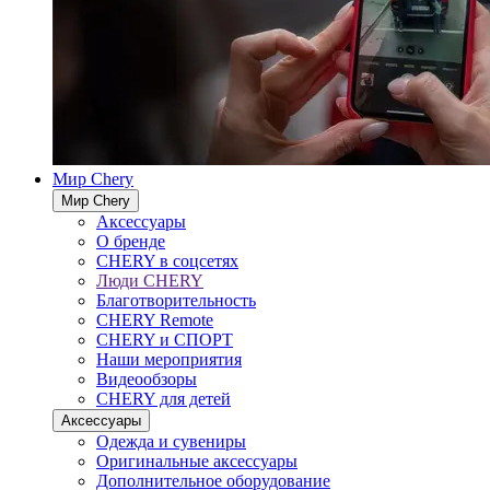
Мир Chery
Мир Chery
Аксессуары
О бренде
CHERY в соцсетях
Люди CHERY
Благотворительность
CHERY Remote
CHERY и СПОРТ
Наши мероприятия
Видеообзоры
CHERY для детей
Аксессуары
Одежда и сувениры
Оригинальные аксессуары
Дополнительное оборудование