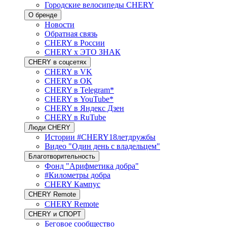
Городские велосипеды CHERY
О бренде
Новости
Обратная связь
CHERY в России
CHERY x ЭТО ЗНАК
CHERY в соцсетях
CHERY в VK
CHERY в OK
CHERY в Telegram*
CHERY в YouTube*
CHERY в Яндекс Дзен
CHERY в RuTube
Люди CHERY
Истории #CHERY18летдружбы
Видео "Один день с владельцем"
Благотворительность
Фонд "Арифметика добра"
#Километры добра
CHERY Кампус
CHERY Remote
CHERY Remote
CHERY и СПОРТ
Беговое сообщество