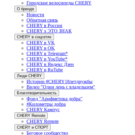
Городские велосипеды CHERY
О бренде
Новости
Обратная связь
CHERY в России
CHERY x ЭТО ЗНАК
CHERY в соцсетях
CHERY в VK
CHERY в OK
CHERY в Telegram*
CHERY в YouTube*
CHERY в Яндекс Дзен
CHERY в RuTube
Люди CHERY
Истории #CHERY18летдружбы
Видео "Один день с владельцем"
Благотворительность
Фонд "Арифметика добра"
#Километры добра
CHERY Кампус
CHERY Remote
CHERY Remote
CHERY и СПОРТ
Беговое сообщество