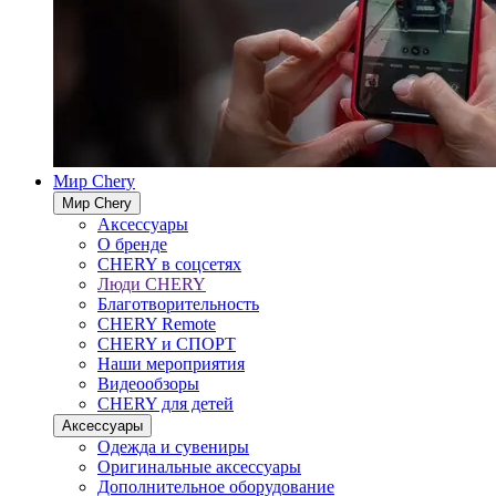
Мир Chery
Мир Chery
Аксессуары
О бренде
CHERY в соцсетях
Люди CHERY
Благотворительность
CHERY Remote
CHERY и СПОРТ
Наши мероприятия
Видеообзоры
CHERY для детей
Аксессуары
Одежда и сувениры
Оригинальные аксессуары
Дополнительное оборудование