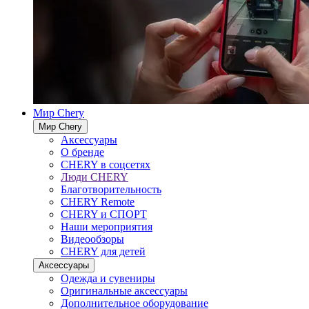
Мир Chery
Мир Chery
Аксессуары
О бренде
CHERY в соцсетях
Люди CHERY
Благотворительность
CHERY Remote
CHERY и СПОРТ
Наши мероприятия
Видеообзоры
CHERY для детей
Аксессуары
Одежда и сувениры
Оригинальные аксессуары
Дополнительное оборудование