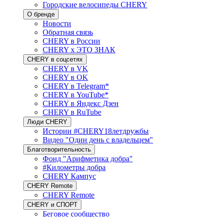
Городские велосипеды CHERY
О бренде
Новости
Обратная связь
CHERY в России
CHERY x ЭТО ЗНАК
CHERY в соцсетях
CHERY в VK
CHERY в OK
CHERY в Telegram*
CHERY в YouTube*
CHERY в Яндекс Дзен
CHERY в RuTube
Люди CHERY
Истории #CHERY18летдружбы
Видео "Один день с владельцем"
Благотворительность
Фонд "Арифметика добра"
#Километры добра
CHERY Кампус
CHERY Remote
CHERY Remote
CHERY и СПОРТ
Беговое сообщество