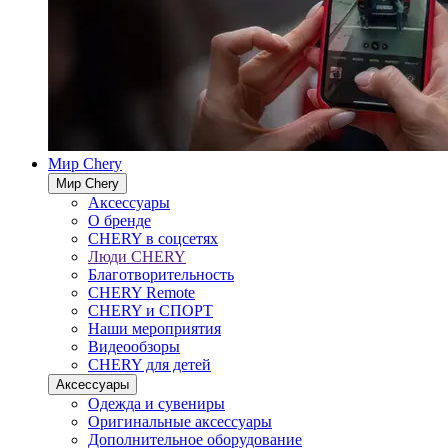
Мир Chery
Мир Chery
Аксессуары
О бренде
CHERY в соцсетях
Люди CHERY
Благотворительность
CHERY Remote
CHERY и СПОРТ
Наши мероприятия
Видеообзоры
CHERY для детей
Аксессуары
Одежда и сувениры
Оригинальные аксессуары
Дополнительное оборудование