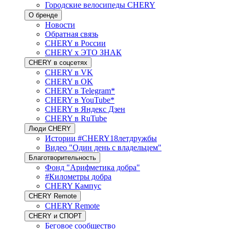
Городские велосипеды CHERY
О бренде
Новости
Обратная связь
CHERY в России
CHERY x ЭТО ЗНАК
CHERY в соцсетях
CHERY в VK
CHERY в OK
CHERY в Telegram*
CHERY в YouTube*
CHERY в Яндекс Дзен
CHERY в RuTube
Люди CHERY
Истории #CHERY18летдружбы
Видео "Один день с владельцем"
Благотворительность
Фонд "Арифметика добра"
#Километры добра
CHERY Кампус
CHERY Remote
CHERY Remote
CHERY и СПОРТ
Беговое сообщество