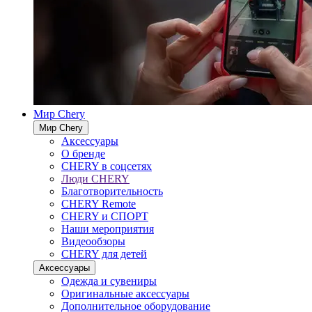
Мир Chery
Мир Chery
Аксессуары
О бренде
CHERY в соцсетях
Люди CHERY
Благотворительность
CHERY Remote
CHERY и СПОРТ
Наши мероприятия
Видеообзоры
CHERY для детей
Аксессуары
Одежда и сувениры
Оригинальные аксессуары
Дополнительное оборудование