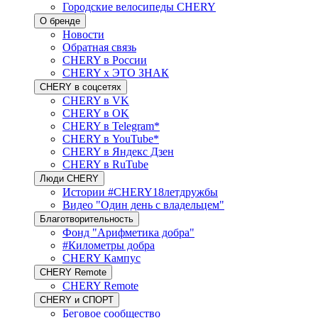
Городские велосипеды CHERY
О бренде
Новости
Обратная связь
CHERY в России
CHERY x ЭТО ЗНАК
CHERY в соцсетях
CHERY в VK
CHERY в OK
CHERY в Telegram*
CHERY в YouTube*
CHERY в Яндекс Дзен
CHERY в RuTube
Люди CHERY
Истории #CHERY18летдружбы
Видео "Один день с владельцем"
Благотворительность
Фонд "Арифметика добра"
#Километры добра
CHERY Кампус
CHERY Remote
CHERY Remote
CHERY и СПОРТ
Беговое сообщество