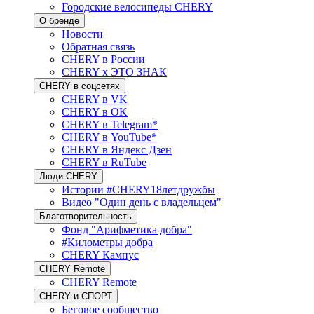
Городские велосипеды CHERY
О бренде
Новости
Обратная связь
CHERY в России
CHERY x ЭТО ЗНАК
CHERY в соцсетях
CHERY в VK
CHERY в OK
CHERY в Telegram*
CHERY в YouTube*
CHERY в Яндекс Дзен
CHERY в RuTube
Люди CHERY
Истории #CHERY18летдружбы
Видео "Один день с владельцем"
Благотворительность
Фонд "Арифметика добра"
#Километры добра
CHERY Кампус
CHERY Remote
CHERY Remote
CHERY и СПОРТ
Беговое сообщество