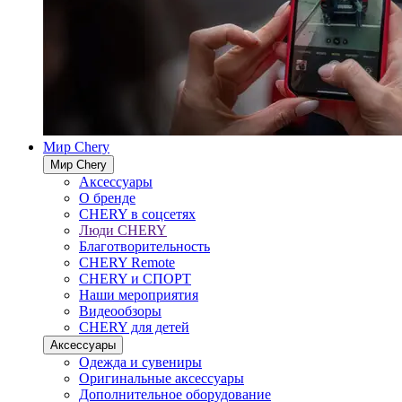
Мир Chery
Мир Chery
Аксессуары
О бренде
CHERY в соцсетях
Люди CHERY
Благотворительность
CHERY Remote
CHERY и СПОРТ
Наши мероприятия
Видеообзоры
CHERY для детей
Аксессуары
Одежда и сувениры
Оригинальные аксессуары
Дополнительное оборудование