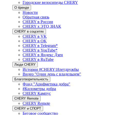
Городские велосипеды CHERY
О бренде
Новости
Обратная связь
CHERY в России
CHERY x ЭТО ЗНАК
CHERY в соцсетях
CHERY в VK
CHERY в OK
CHERY в Telegram*
CHERY в YouTube*
CHERY в Яндекс Дзен
CHERY в RuTube
Люди CHERY
Истории #CHERY18летдружбы
Видео "Один день с владельцем"
Благотворительность
Фонд "Арифметика добра"
#Километры добра
CHERY Кампус
CHERY Remote
CHERY Remote
CHERY и СПОРТ
Беговое сообщество