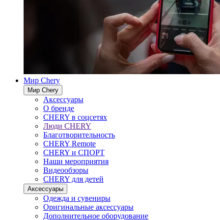
Мир Chery
Мир Chery
Аксессуары
О бренде
CHERY в соцсетях
Люди CHERY
Благотворительность
CHERY Remote
CHERY и СПОРТ
Наши мероприятия
Видеообзоры
CHERY для детей
Аксессуары
Одежда и сувениры
Оригинальные аксессуары
Дополнительное оборудование