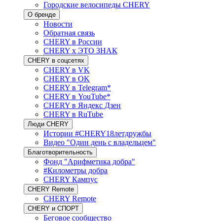
Городские велосипеды CHERY
О бренде
Новости
Обратная связь
CHERY в России
CHERY x ЭТО ЗНАК
CHERY в соцсетях
CHERY в VK
CHERY в OK
CHERY в Telegram*
CHERY в YouTube*
CHERY в Яндекс Дзен
CHERY в RuTube
Люди CHERY
Истории #CHERY18летдружбы
Видео "Один день с владельцем"
Благотворительность
Фонд "Арифметика добра"
#Километры добра
CHERY Кампус
CHERY Remote
CHERY Remote
CHERY и СПОРТ
Беговое сообщество