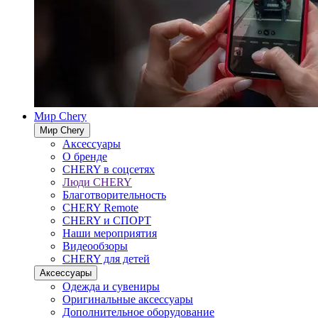
Мир Chery
Мир Chery
Аксессуары
О бренде
CHERY в соцсетях
Люди CHERY
Благотворительность
CHERY Remote
CHERY и СПОРТ
Наши мероприятия
Видеообзоры
CHERY для детей
Аксессуары
Одежда и сувениры
Оригинальные аксессуары
Дополнительное оборудование