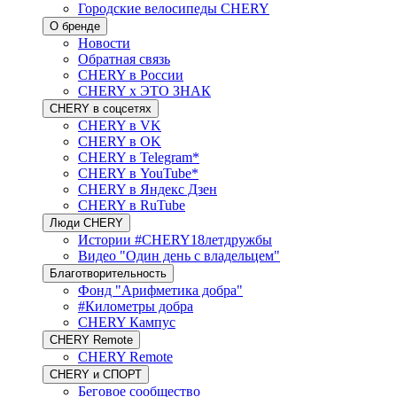
Городские велосипеды CHERY
О бренде
Новости
Обратная связь
CHERY в России
CHERY x ЭТО ЗНАК
CHERY в соцсетях
CHERY в VK
CHERY в OK
CHERY в Telegram*
CHERY в YouTube*
CHERY в Яндекс Дзен
CHERY в RuTube
Люди CHERY
Истории #CHERY18летдружбы
Видео "Один день с владельцем"
Благотворительность
Фонд "Арифметика добра"
#Километры добра
CHERY Кампус
CHERY Remote
CHERY Remote
CHERY и СПОРТ
Беговое сообщество