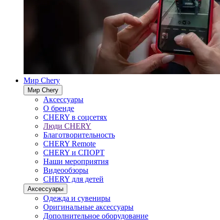
Мир Chery
Мир Chery
Аксессуары
О бренде
CHERY в соцсетях
Люди CHERY
Благотворительность
CHERY Remote
CHERY и СПОРТ
Наши мероприятия
Видеообзоры
CHERY для детей
Аксессуары
Одежда и сувениры
Оригинальные аксессуары
Дополнительное оборудование