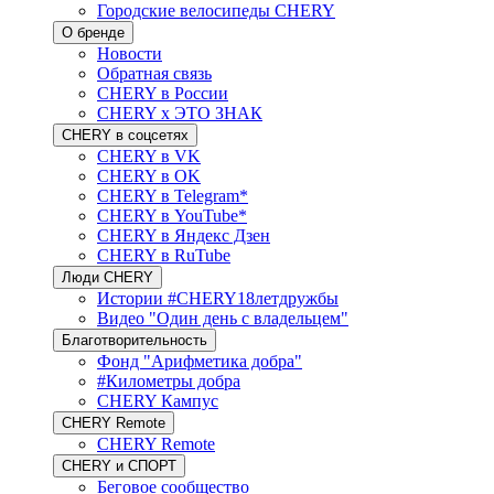
Городские велосипеды CHERY
О бренде
Новости
Обратная связь
CHERY в России
CHERY x ЭТО ЗНАК
CHERY в соцсетях
CHERY в VK
CHERY в OK
CHERY в Telegram*
CHERY в YouTube*
CHERY в Яндекс Дзен
CHERY в RuTube
Люди CHERY
Истории #CHERY18летдружбы
Видео "Один день с владельцем"
Благотворительность
Фонд "Арифметика добра"
#Километры добра
CHERY Кампус
CHERY Remote
CHERY Remote
CHERY и СПОРТ
Беговое сообщество