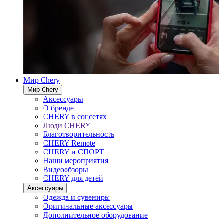
Мир Chery
Мир Chery
Аксессуары
О бренде
CHERY в соцсетях
Люди CHERY
Благотворительность
CHERY Remote
CHERY и СПОРТ
Наши мероприятия
Видеообзоры
CHERY для детей
Аксессуары
Одежда и сувениры
Оригинальные аксессуары
Дополнительное оборудование