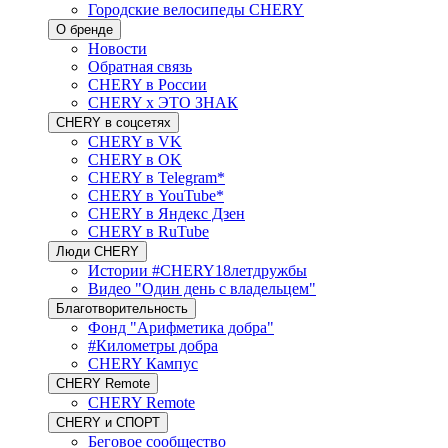
Городские велосипеды CHERY
О бренде
Новости
Обратная связь
CHERY в России
CHERY x ЭТО ЗНАК
CHERY в соцсетях
CHERY в VK
CHERY в OK
CHERY в Telegram*
CHERY в YouTube*
CHERY в Яндекс Дзен
CHERY в RuTube
Люди CHERY
Истории #CHERY18летдружбы
Видео "Один день с владельцем"
Благотворительность
Фонд "Арифметика добра"
#Километры добра
CHERY Кампус
CHERY Remote
CHERY Remote
CHERY и СПОРТ
Беговое сообщество