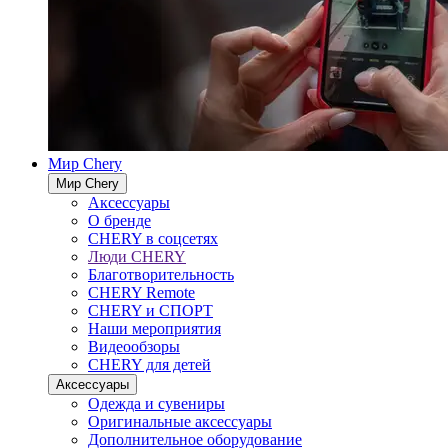
Мир Chery
Мир Chery
Аксессуары
О бренде
CHERY в соцсетях
Люди CHERY
Благотворительность
CHERY Remote
CHERY и СПОРТ
Наши мероприятия
Видеообзоры
CHERY для детей
Аксессуары
Одежда и сувениры
Оригинальные аксессуары
Дополнительное оборудование