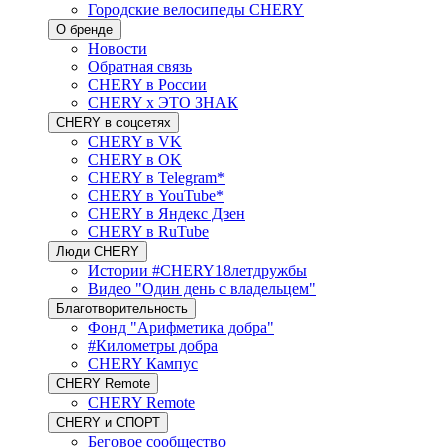
Городские велосипеды CHERY
О бренде
Новости
Обратная связь
CHERY в России
CHERY x ЭТО ЗНАК
CHERY в соцсетях
CHERY в VK
CHERY в OK
CHERY в Telegram*
CHERY в YouTube*
CHERY в Яндекс Дзен
CHERY в RuTube
Люди CHERY
Истории #CHERY18летдружбы
Видео "Один день с владельцем"
Благотворительность
Фонд "Арифметика добра"
#Километры добра
CHERY Кампус
CHERY Remote
CHERY Remote
CHERY и СПОРТ
Беговое сообщество