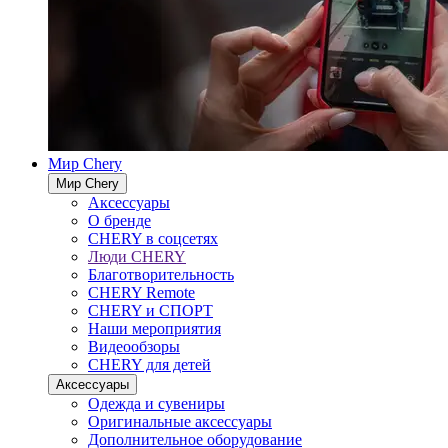
Мир Chery
Мир Chery
Аксессуары
О бренде
CHERY в соцсетях
Люди CHERY
Благотворительность
CHERY Remote
CHERY и СПОРТ
Наши мероприятия
Видеообзоры
CHERY для детей
Аксессуары
Одежда и сувениры
Оригинальные аксессуары
Дополнительное оборудование