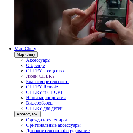
Мир Chery
Мир Chery
Аксессуары
О бренде
CHERY в соцсетях
Люди CHERY
Благотворительность
CHERY Remote
CHERY и СПОРТ
Наши мероприятия
Видеообзоры
CHERY для детей
Аксессуары
Одежда и сувениры
Оригинальные аксессуары
Дополнительное оборудование