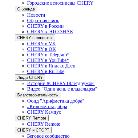
Городские велосипеды CHERY
О бренде
Новости
Обратная связь
CHERY в России
CHERY x ЭТО ЗНАК
CHERY в соцсетях
CHERY в VK
CHERY в OK
CHERY в Telegram*
CHERY в YouTube*
CHERY в Яндекс Дзен
CHERY в RuTube
Люди CHERY
Истории #CHERY18летдружбы
Видео "Один день с владельцем"
Благотворительность
Фонд "Арифметика добра"
#Километры добра
CHERY Кампус
CHERY Remote
CHERY Remote
CHERY и СПОРТ
Беговое сообщество