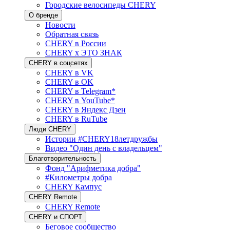
Городские велосипеды CHERY
О бренде
Новости
Обратная связь
CHERY в России
CHERY x ЭТО ЗНАК
CHERY в соцсетях
CHERY в VK
CHERY в OK
CHERY в Telegram*
CHERY в YouTube*
CHERY в Яндекс Дзен
CHERY в RuTube
Люди CHERY
Истории #CHERY18летдружбы
Видео "Один день с владельцем"
Благотворительность
Фонд "Арифметика добра"
#Километры добра
CHERY Кампус
CHERY Remote
CHERY Remote
CHERY и СПОРТ
Беговое сообщество