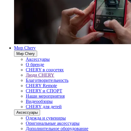
Мир Chery
Мир Chery
Аксессуары
О бренде
CHERY в соцсетях
Люди CHERY
Благотворительность
CHERY Remote
CHERY и СПОРТ
Наши мероприятия
Видеообзоры
CHERY для детей
Аксессуары
Одежда и сувениры
Оригинальные аксессуары
Дополнительное оборудование