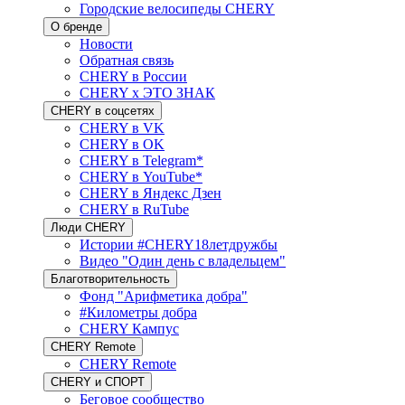
Городские велосипеды CHERY
О бренде
Новости
Обратная связь
CHERY в России
CHERY x ЭТО ЗНАК
CHERY в соцсетях
CHERY в VK
CHERY в OK
CHERY в Telegram*
CHERY в YouTube*
CHERY в Яндекс Дзен
CHERY в RuTube
Люди CHERY
Истории #CHERY18летдружбы
Видео "Один день с владельцем"
Благотворительность
Фонд "Арифметика добра"
#Километры добра
CHERY Кампус
CHERY Remote
CHERY Remote
CHERY и СПОРТ
Беговое сообщество