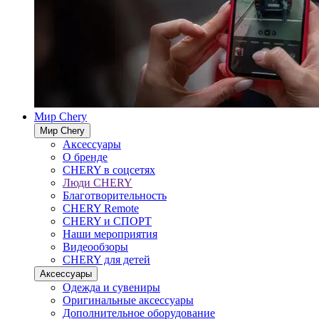
Мир Chery
Мир Chery
Аксессуары
О бренде
CHERY в соцсетях
Люди CHERY
Благотворительность
CHERY Remote
CHERY и СПОРТ
Наши мероприятия
Видеообзоры
CHERY для детей
Аксессуары
Одежда и сувениры
Оригинальные аксессуары
Дополнительное оборудование