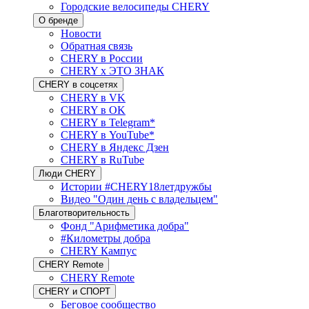
Городские велосипеды CHERY
О бренде
Новости
Обратная связь
CHERY в России
CHERY x ЭТО ЗНАК
CHERY в соцсетях
CHERY в VK
CHERY в OK
CHERY в Telegram*
CHERY в YouTube*
CHERY в Яндекс Дзен
CHERY в RuTube
Люди CHERY
Истории #CHERY18летдружбы
Видео "Один день с владельцем"
Благотворительность
Фонд "Арифметика добра"
#Километры добра
CHERY Кампус
CHERY Remote
CHERY Remote
CHERY и СПОРТ
Беговое сообщество