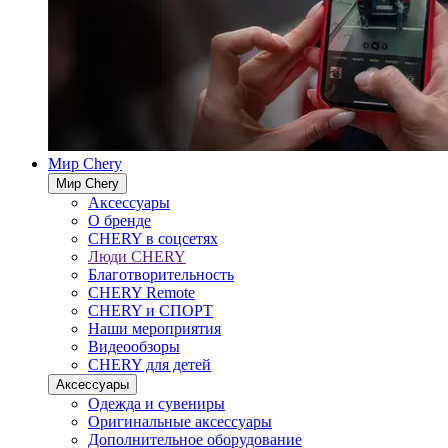
Мир Chery
Мир Chery
Аксессуары
О бренде
CHERY в соцсетях
Люди CHERY
Благотворительность
CHERY Remote
CHERY и СПОРТ
Наши мероприятия
Видеообзоры
CHERY для детей
Аксессуары
Одежда и сувениры
Оригинальные аксессуары
Дополнительное оборудование